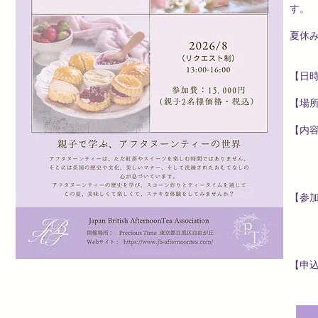
す。
夏休
【日時
【場所】
【内容
2.
3.
4.
【参加
一
＊お
＊大
【申
＊申