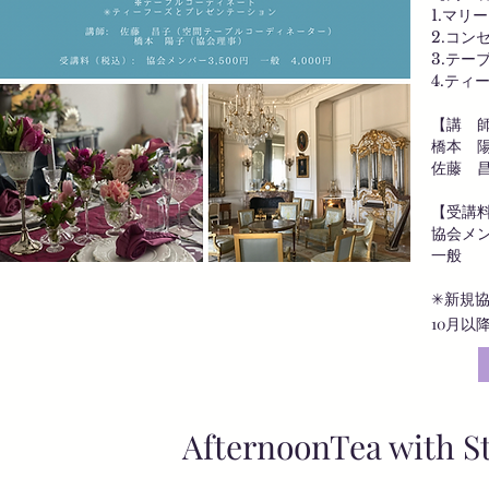
1.マ
2.コ
3.テ
4.テ
【講
橋
佐藤 
【受講
協会メン
一般 
新規協
✳︎
10月以
​AfternoonTea with St