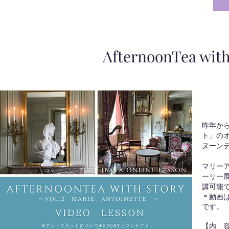
​AfternoonTea with 
昨年から
ト」の
ヌーン
マリー
ーリー
講可能
＊動画は
です。
【内 