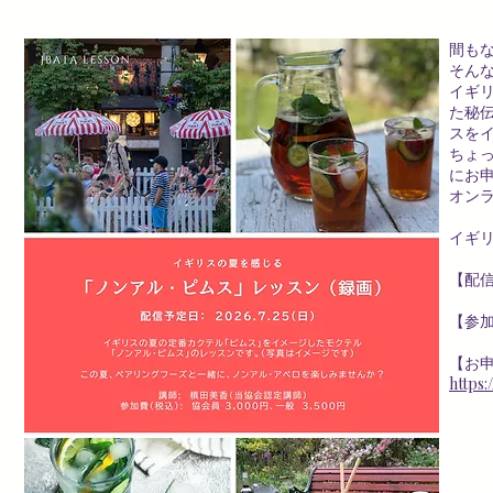
間も
そん
イギ
た秘
スを
ちょ
にお
オン
イギリ
【配信
【参
【お
https: