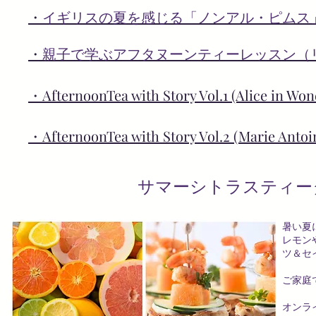
・
イギリスの夏を感じる「ノンアル・ピムス」 
・
親子で学ぶアフタヌーンティーレッスン（
・
​AfternoonTea with Story Vol.1 (Ali
・AfternoonTea with Story Vol.2 (Marie Anto
サマーシトラスティータ
暑い夏
レモン
ツ＆セ
ご家庭
オンラ