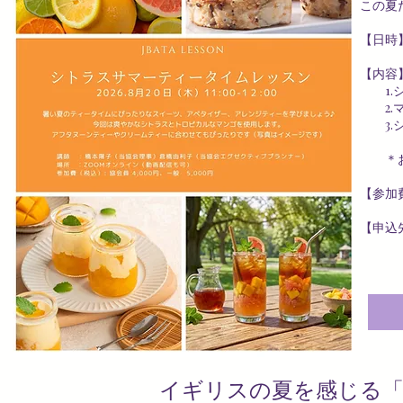
この夏
【日時】
【内容
1.シ
2.マ
3.シ
＊おす
【参加費
【申
イギリスの夏を感じる「ノ