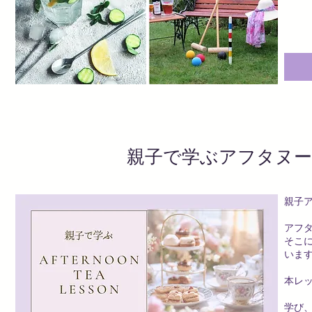
​親子で学ぶアフタヌ
親子
アフ
そこ
いま
本レ
学び