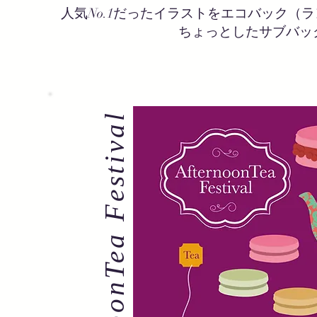
人気No.1だったイラストを
​エコバック（ラ
​ちょっとしたサブバ
AfternoonTea Festival